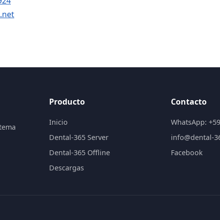
924
.net
Producto
Contacto
Inicio
WhatsApp: +5
stema
Dental-365 Server
info@dental-3
Dental-365 Offline
Facebook
Descargas