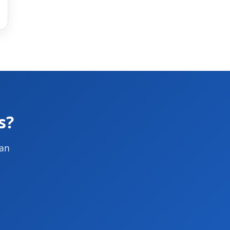
s?
lan