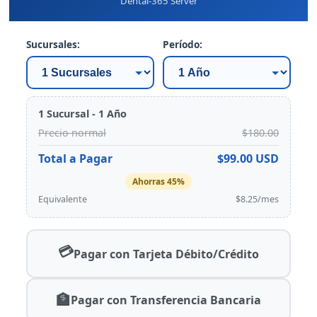
Dental-365 Server
Sucursales:
Período:
1 Sucursal - 1 Año
Precio normal
$180.00
Total a Pagar
$99.00 USD
Ahorras 45%
Equivalente
$8.25/mes
💳
Pagar con Tarjeta Débito/Crédito
🏦
Pagar con Transferencia Bancaria