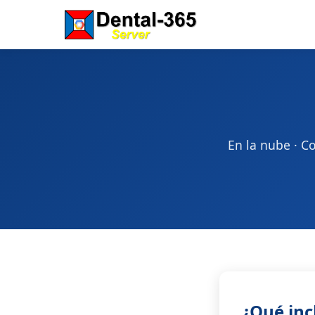
En la nube · C
¿Qué inc