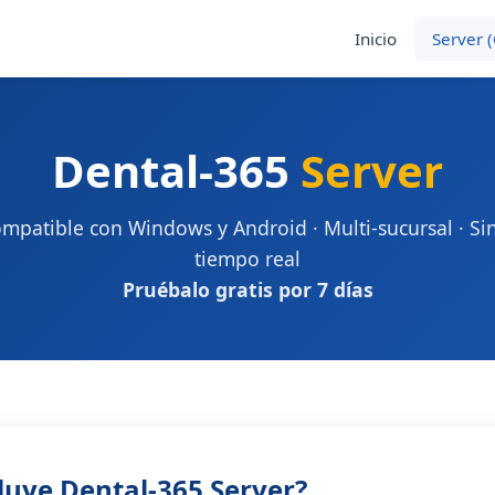
Inicio
Server 
Dental-365
Server
ompatible con Windows y Android · Multi-sucursal · Si
tiempo real
Pruébalo gratis por 7 días
luye Dental-365 Server?